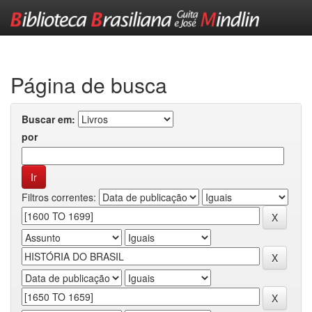
Skip
navigation
Página de busca
Buscar em:
por
Filtros correntes: