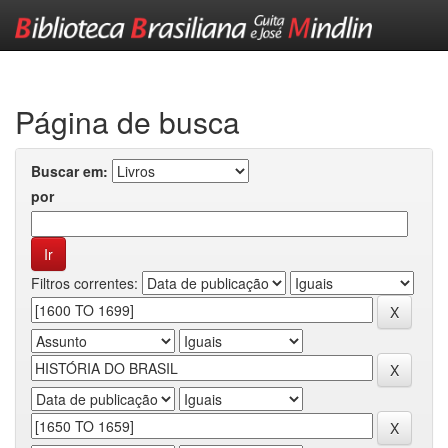
Skip
navigation
Página de busca
Buscar em:
por
Filtros correntes: