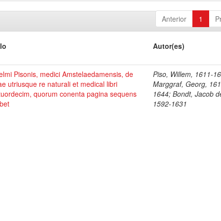
Anterior
1
P
lo
Autor(es)
elmi Pisonis, medici Amstelaedamensis, de
Piso, Willem, 1611-1
ae utriusque re naturali et medical libri
Marggraf, Georg, 161
tuordecim, quorum conenta pagina sequens
1644; Bondt, Jacob d
bet
1592-1631