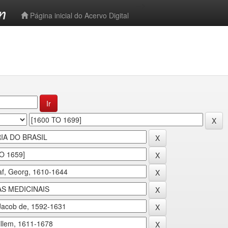
-->
Página inicial do Acervo Digital