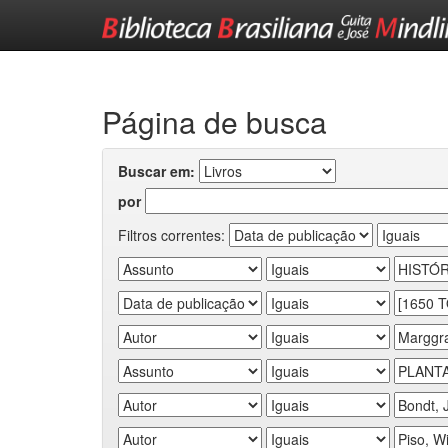
Skip
navigation
Página de busca
Buscar em:
por
Filtros correntes: