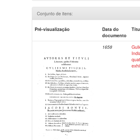
Conjunto de itens:
Pré-visualização
Data do
Títu
documento
1658
Guli
Indi
qua
exhi