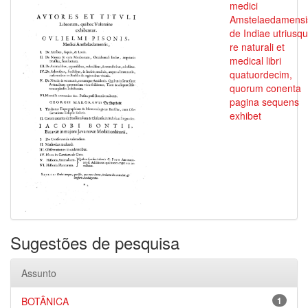
medici
Amstelaedamensi
de Indiae utriusq
re naturali et
medical libri
quatuordecim,
quorum conenta
pagina sequens
exhibet
Sugestões de pesquisa
Assunto
BOTÂNICA
1