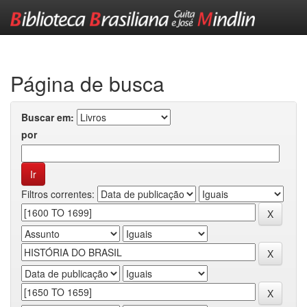
Skip
navigation
Página de busca
Buscar em:
por
Filtros correntes: