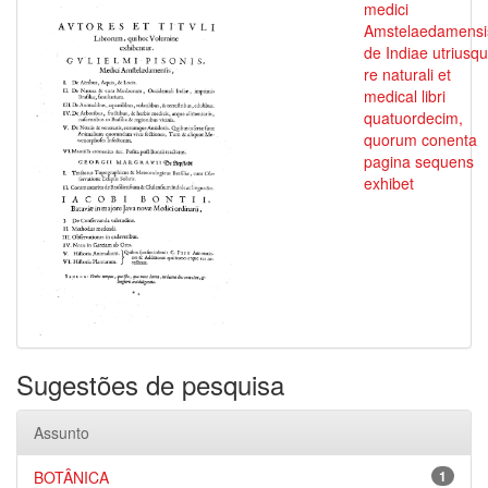
medici
Amstelaedamensi
de Indiae utriusq
re naturali et
medical libri
quatuordecim,
quorum conenta
pagina sequens
exhibet
Sugestões de pesquisa
Assunto
BOTÂNICA
1