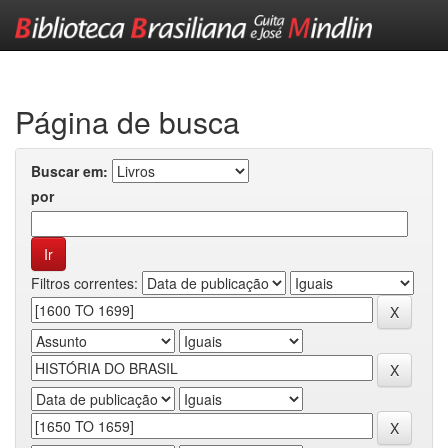
Skip
navigation
Página de busca
Buscar em:
por
Filtros correntes: