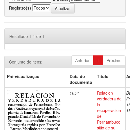
Registro(s)
Resultado 1-1 de 1.
Anterior
1
Próximo
Conjunto de itens:
Pré-visualização
Data do
Título
A
documento
1654
Relacion
Ba
verdadera de
Fr
la
1
recuperacion
1
de
Pernambuco,
sitio de su