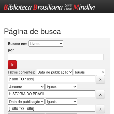
Skip
navigation
Página de busca
Buscar em:
por
Filtros correntes: