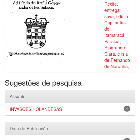
Recife,
entrega
suya, i de la
Capitanías
de
Itamaracá,
Paraiba,
Riogrande,
Ciará, e isla
de Fernando
de Noronha,
Sugestões de pesquisa
Assunto
INVASÕES HOLANDESAS
1
Data de Publicação