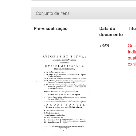
Conjunto de itens:
Pré-visualização
Data do
Títu
documento
1658
Guli
Indi
qua
exhi