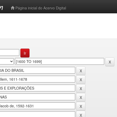
-->
Página inicial do Acervo Digital