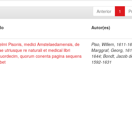
Anterior
1
P
lo
Autor(es)
elmi Pisonis, medici Amstelaedamensis, de
Piso, Willem, 1611-1
ae utriusque re naturali et medical libri
Marggraf, Georg, 161
tuordecim, quorum conenta pagina sequens
1644; Bondt, Jacob d
bet
1592-1631