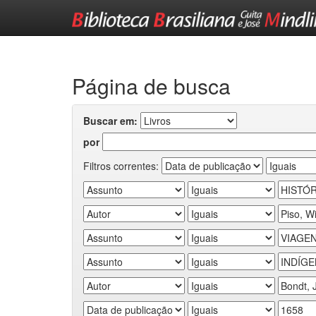
Skip
navigation
Página de busca
Buscar em:
por
Filtros correntes: