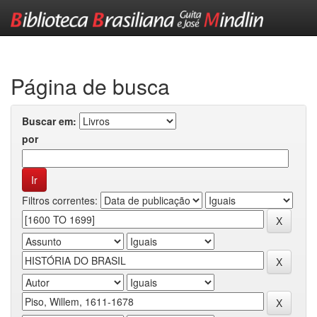
Skip
navigation
Página de busca
Buscar em:
por
Filtros correntes: