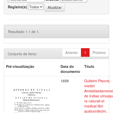
Registro(s)
Resultado 1-1 de 1.
Anterior
1
Próximo
Conjunto de itens:
Pré-visualização
Data do
Título
documento
1658
Gulielmi Pisonis,
medici
Amstelaedamensi
de Indiae utriusq
re naturali et
medical libri
quatuordecim,