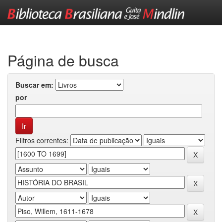
Skip
navigation
Página de busca
Buscar em:
por
Filtros correntes: