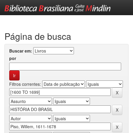
Skip
navigation
Página de busca
Buscar em:
por
Filtros correntes: