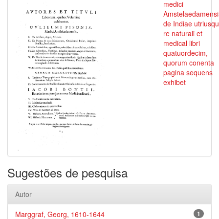
medici
Amstelaedamensi
de Indiae utriusq
re naturali et
medical libri
quatuordecim,
quorum conenta
pagina sequens
exhibet
Sugestões de pesquisa
Autor
Marggraf, Georg, 1610-1644
1