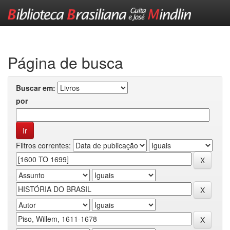
Skip
navigation
Página de busca
Buscar em:
por
Filtros correntes: