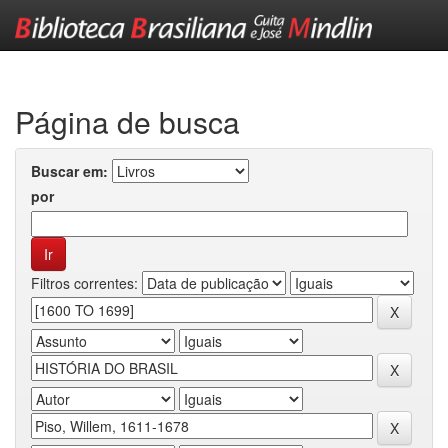
Skip
navigation
Página de busca
Buscar em:
por
Filtros correntes: