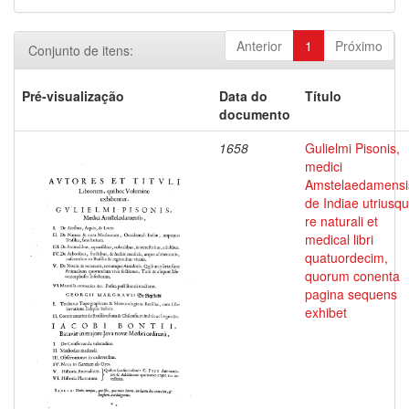
Anterior
1
Próximo
Conjunto de itens:
Pré-visualização
Data do
Título
documento
1658
Gulielmi Pisonis,
medici
Amstelaedamensi
de Indiae utriusq
re naturali et
medical libri
quatuordecim,
quorum conenta
pagina sequens
exhibet