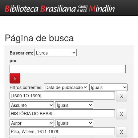
Skip
navigation
Página de busca
Buscar em:
por
Filtros correntes: