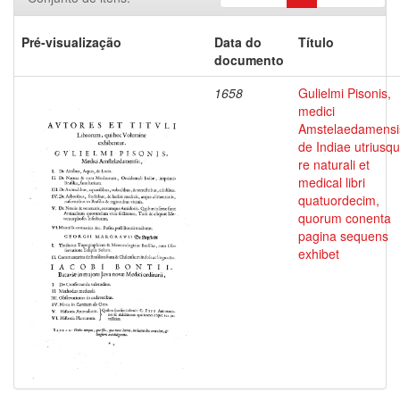
Pré-visualização
Data do
Título
documento
1658
Gulielmi Pisonis,
medici
Amstelaedamensi
de Indiae utriusq
re naturali et
medical libri
quatuordecim,
quorum conenta
pagina sequens
exhibet