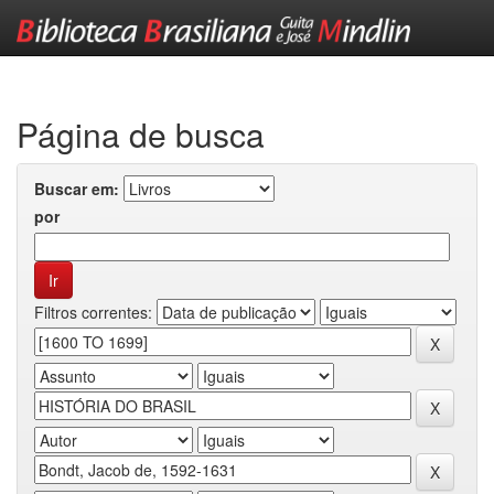
Skip
navigation
Página de busca
Buscar em:
por
Filtros correntes: