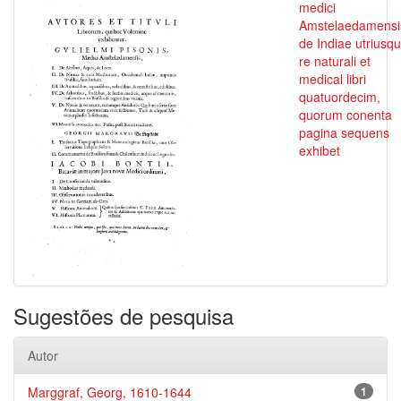
medici
Amstelaedamensi
de Indiae utriusq
re naturali et
medical libri
quatuordecim,
quorum conenta
pagina sequens
exhibet
Sugestões de pesquisa
Autor
Marggraf, Georg, 1610-1644
1