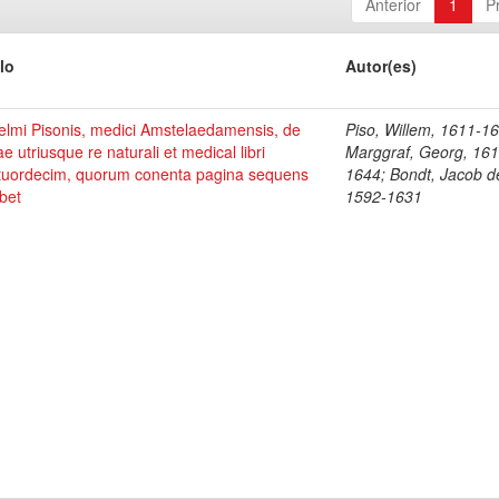
Anterior
1
P
lo
Autor(es)
elmi Pisonis, medici Amstelaedamensis, de
Piso, Willem, 1611-1
ae utriusque re naturali et medical libri
Marggraf, Georg, 161
tuordecim, quorum conenta pagina sequens
1644; Bondt, Jacob d
bet
1592-1631