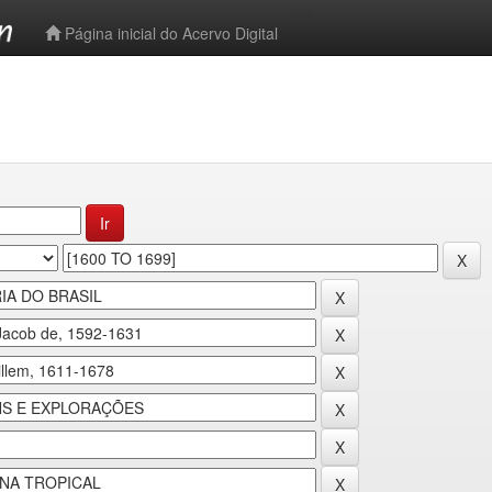
-->
Página inicial do Acervo Digital