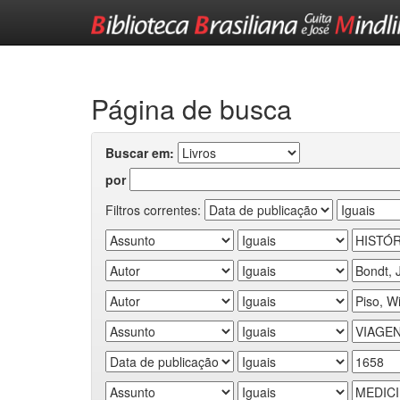
Skip
navigation
Página de busca
Buscar em:
por
Filtros correntes: