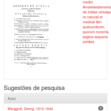
medici
Amstelaedamensi
de Indiae utriusq
re naturali et
medical libri
quatuordecim,
quorum conenta
pagina sequens
exhibet
Sugestões de pesquisa
Autor
Marggraf, Georg, 1610-1644
1