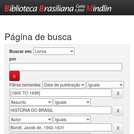
Skip
navigation
Página de busca
Buscar em:
por
Filtros correntes: