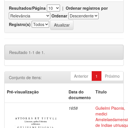
Resultados/Página
|
Ordenar registros por
Ordenar
Registro(s)
Resultado 1-1 de 1.
Anterior
1
Próximo
Conjunto de itens:
Pré-visualização
Data do
Título
documento
1658
Gulielmi Pisonis,
medici
Amstelaedamensi
de Indiae utriusq