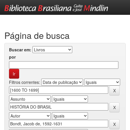
Skip
navigation
Página de busca
Buscar em:
por
Filtros correntes: