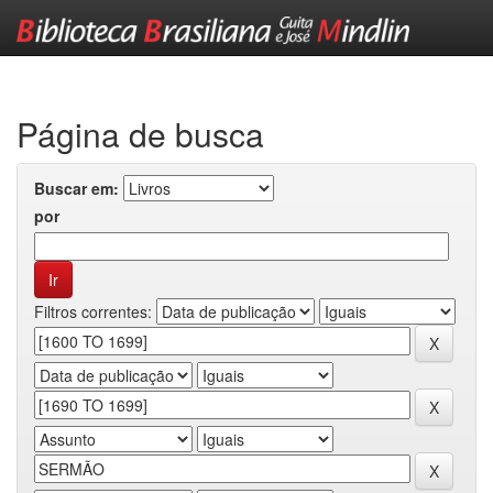
Skip
navigation
Página de busca
Buscar em:
por
Filtros correntes: