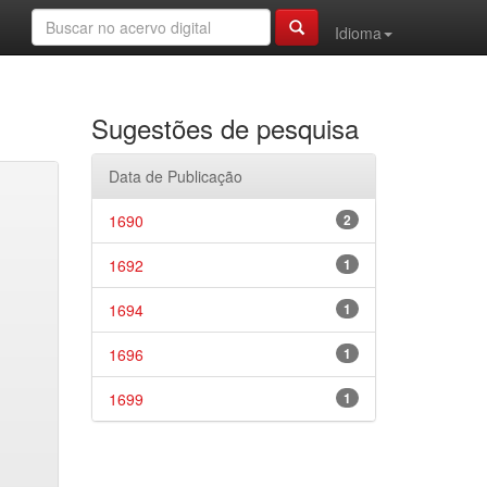
Idioma
Sugestões de pesquisa
Data de Publicação
1690
2
1692
1
1694
1
1696
1
1699
1