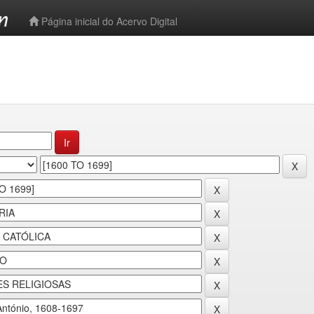
-->
Página inicial do Acervo Digital