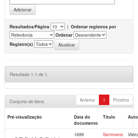
Resultados/Página
|
Ordenar registros por
Ordenar
Registro(s)
Resultado 1-1 de 1.
Anterior
1
Próximo
Conjunto de itens:
Pré-visualização
Data do
Título
Auto
documento
1699
Sermoens
Vieir