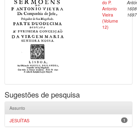
do P.
Antón
Antonio
1608
Vieira
1697
(Volume
12)
Sugestões de pesquisa
Assunto
JESUÍTAS
1