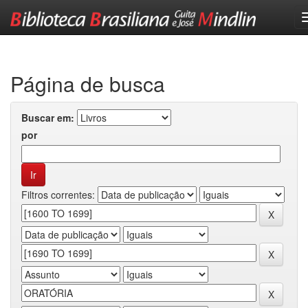
Skip
navigation
Página de busca
Buscar em:
por
Filtros correntes: