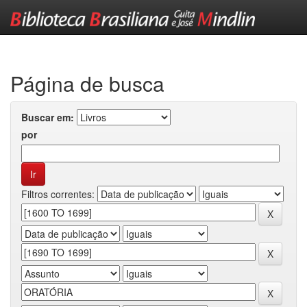
Skip
navigation
Página de busca
Buscar em:
por
Filtros correntes: