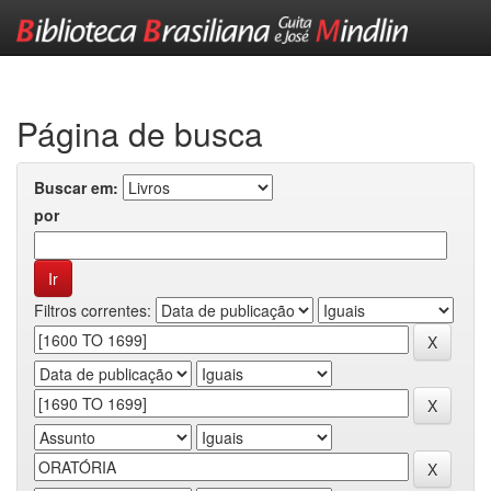
Skip
navigation
Página de busca
Buscar em:
por
Filtros correntes: