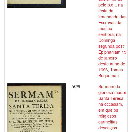
pelo p.d... na
festa da
irmandade das
Escravas da
mesma
senhora, na
Dominga
segunda post
Epiphaniam 15.
de janeiro
deste anno de
1696, Tomas
Bequeman
1699
Sermam da
gloriosa madre
Santa Teresa
na occasiam,
em que os
religiosos
carmelitas
descalços