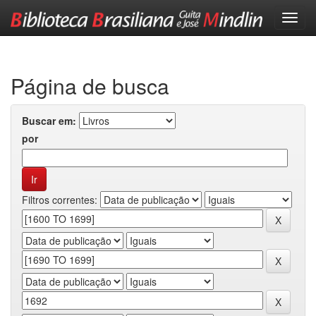
Skip
navigation
Página de busca
Buscar em:
por
Filtros correntes: