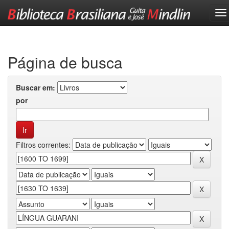
Skip
navigation
Página de busca
Buscar em:
por
Filtros correntes: