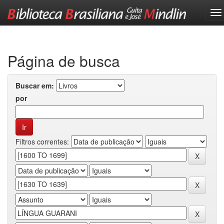
Skip
navigation
Página de busca
Buscar em:
por
Filtros correntes: