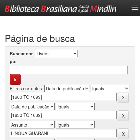
Skip
navigation
Página de busca
Buscar em:
por
Filtros correntes: