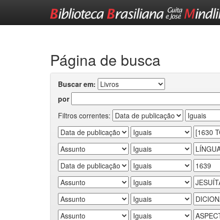
Skip
navigation
Página de busca
Buscar em:
por
Filtros correntes: