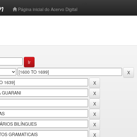
-->
Página inicial do Acervo Digital