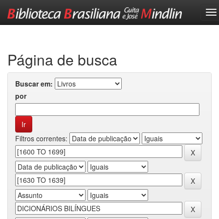
Skip
navigation
Página de busca
Buscar em:
por
Filtros correntes: