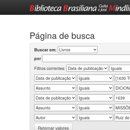
Skip
navigation
Página de busca
Buscar em:
por
Filtros correntes:
Retornar valores