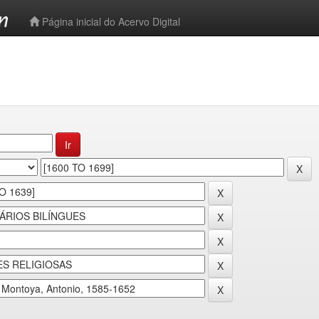
-->
Página inicial do Acervo Digital