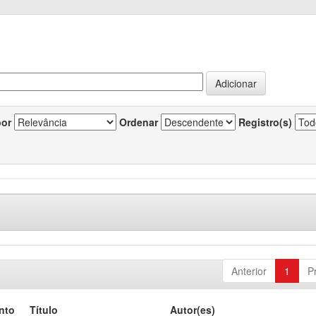
por
Ordenar
Registro(s)
Anterior
1
P
nto
Título
Autor(es)