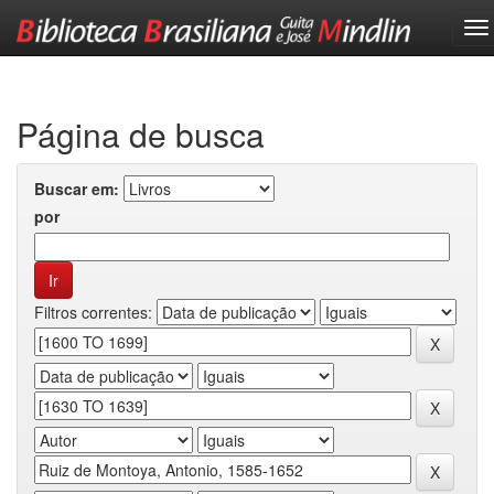
Skip
navigation
Página de busca
Buscar em:
por
Filtros correntes: