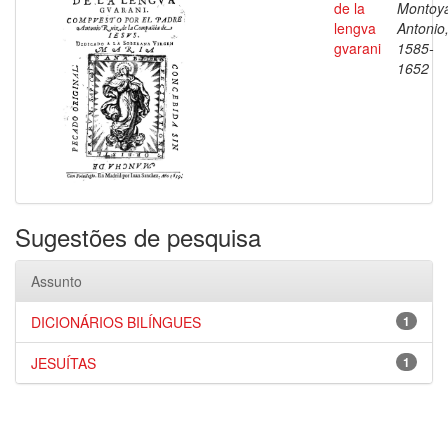
de la
Montoy
lengva
Antonio
gvarani
1585-
1652
Sugestões de pesquisa
Assunto
DICIONÁRIOS BILÍNGUES
1
JESUÍTAS
1