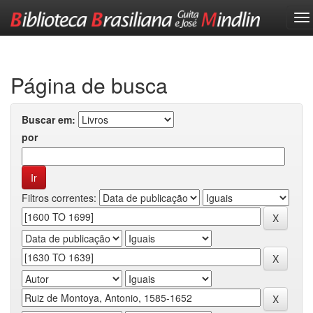
Skip
navigation
Página de busca
Buscar em:
por
Filtros correntes: