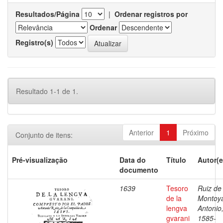
Resultados/Página
|
Ordenar registros por
Ordenar
Registro(s)
Resultado 1-1 de 1.
Anterior
1
Próximo
Conjunto de itens:
Pré-visualização
Data do
Título
Autor(e
documento
1639
Tesoro
Ruiz de
de la
Montoy
lengva
Antonio
gvarani
1585-