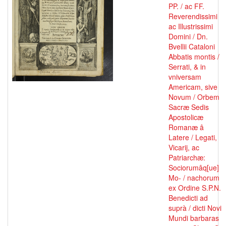
PP. / ac FF.
Reverendissimi
ac Illustrissimi
Domini / Dn.
Bvellii Cataloni
Abbatis montis /
Serrati, & in
vniversam
Americam, sive
Novum / Orbem
Sacræ Sedis
Apostolicæ
Romanæ â
Latere / Legati,
Vicarij, ac
Patriarchæ:
Sociorumâq[ue]
Mo- / nachorum
ex Ordine S.P.N.
Benedicti ad
suprà / dicti Novi
Mundi barbaras