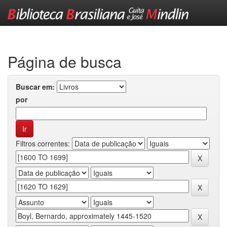
Skip
navigation
Página de busca
Buscar em:
por
Filtros correntes: