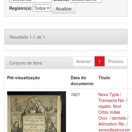
Registro(s)
Resultado 1-1 de 1.
Anterior
1
Próximo
Conjunto de itens:
Pré-visualização
Data do
Título
documento
1621
Nova Typis /
Transacta Na- /
vigatio: Novi
Orbis Indiæ
Occi- / dentalis /
Admodvm Re- /
verendissimorvm