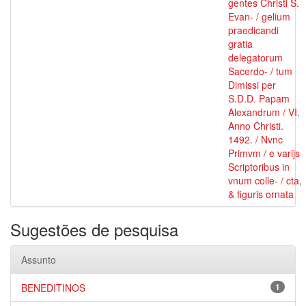
gentes Christi S.
Evan- / gelium
praedicandi
gratia
delegatorum
Sacerdo- / tum
Dimissi per
S.D.D. Papam
Alexandrum / VI.
Anno Christi.
1492. / Nvnc
Primvm / e varijs
Scriptoribus in
vnum colle- / cta,
& figuris ornata
Sugestões de pesquisa
Assunto
BENEDITINOS
1