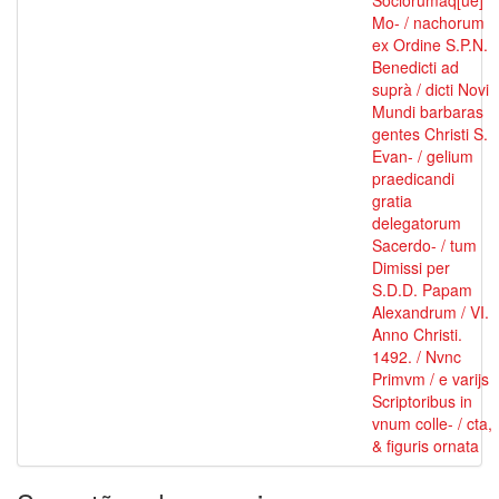
Sociorumâq[ue]
Mo- / nachorum
ex Ordine S.P.N.
Benedicti ad
suprà / dicti Novi
Mundi barbaras
gentes Christi S.
Evan- / gelium
praedicandi
gratia
delegatorum
Sacerdo- / tum
Dimissi per
S.D.D. Papam
Alexandrum / VI.
Anno Christi.
1492. / Nvnc
Primvm / e varijs
Scriptoribus in
vnum colle- / cta,
& figuris ornata