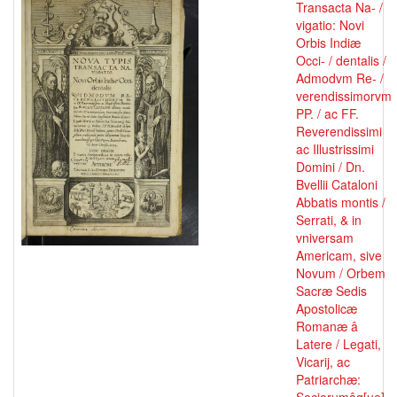
Transacta Na- /
vigatio: Novi
Orbis Indiæ
Occi- / dentalis /
Admodvm Re- /
verendissimorvm
PP. / ac FF.
Reverendissimi
ac Illustrissimi
Domini / Dn.
Bvellii Cataloni
Abbatis montis /
Serrati, & in
vniversam
Americam, sive
Novum / Orbem
Sacræ Sedis
Apostolicæ
Romanæ â
Latere / Legati,
Vicarij, ac
Patriarchæ: