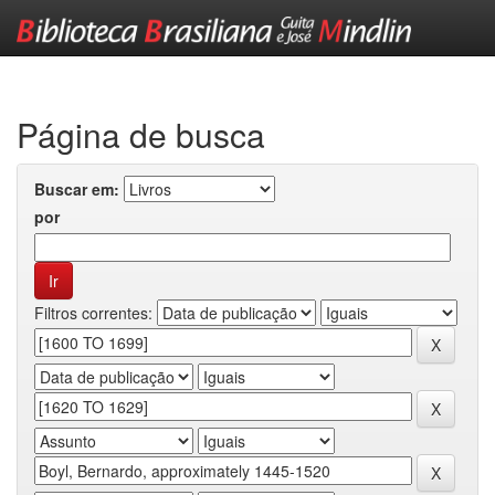
Skip
navigation
Página de busca
Buscar em:
por
Filtros correntes: