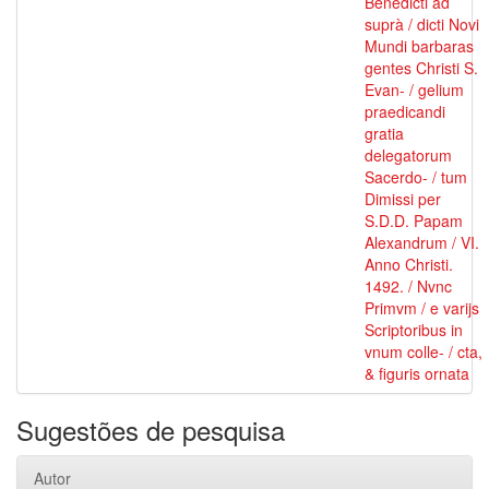
Benedicti ad
suprà / dicti Novi
Mundi barbaras
gentes Christi S.
Evan- / gelium
praedicandi
gratia
delegatorum
Sacerdo- / tum
Dimissi per
S.D.D. Papam
Alexandrum / VI.
Anno Christi.
1492. / Nvnc
Primvm / e varijs
Scriptoribus in
vnum colle- / cta,
& figuris ornata
Sugestões de pesquisa
Autor