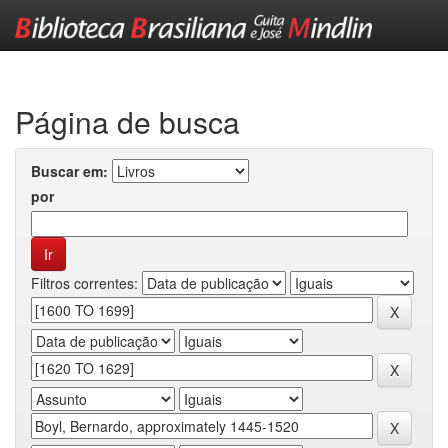
Skip
navigation
Página de busca
Buscar em:
por
Filtros correntes: