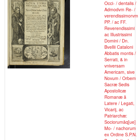
Occi- / dentalis /
Admodvm Re- /
verendissimorvm
PP. / ac FF.
Reverendissimi
ac Illustrissimi
Domini / Dn.
Bvellii Cataloni
Abbatis montis /
Serrati, & in
vniversam
Americam, sive
Novum / Orbem
Sacræ Sedis
Apostolicæ
Romanæ â
Latere / Legati,
Vicarij, ac
Patriarchæ:
Sociorumâq[ue]
Mo- / nachorum
ex Ordine S.P.N.