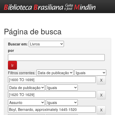
Skip
navigation
Página de busca
Buscar em:
por
Filtros correntes: