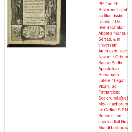
PP. / ac FF.
Reverendissimi
ac Illustrissimi
Domini / Dn.
Bvellii Cataloni
Abbatis montis /
Serrati, & in
vniversam
Americam, sive
Novum / Orbem
Sacræ Sedis
Apostolicæ
Romanæ â
Latere / Legati,
Vicarij, ac
Patriarchæ:
Sociorumâq[ue]
Mo- / nachorum
ex Ordine S.P.N.
Benedicti ad
suprà / dicti Novi
Mundi barbaras