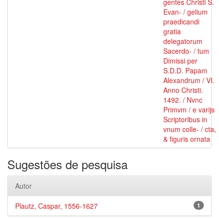
gentes Christi S.
Evan- / gelium
praedicandi
gratia
delegatorum
Sacerdo- / tum
Dimissi per
S.D.D. Papam
Alexandrum / VI.
Anno Christi.
1492. / Nvnc
Primvm / e varijs
Scriptoribus in
vnum colle- / cta,
& figuris ornata
Sugestões de pesquisa
Autor
Plautz, Caspar, 1556-1627
1