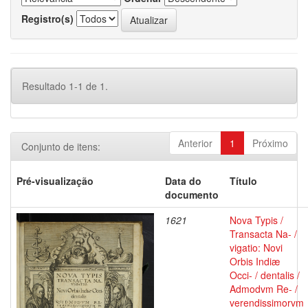
Registro(s)
Resultado 1-1 de 1.
Anterior
1
Próximo
Conjunto de itens:
Pré-visualização
Data do
Título
documento
1621
Nova Typis /
Transacta Na- /
vigatio: Novi
Orbis Indiæ
Occi- / dentalis /
Admodvm Re- /
verendissimorvm