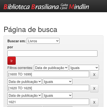
Skip
navigation
Página de busca
Buscar em:
por
Filtros correntes: