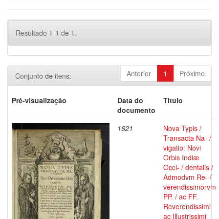
Resultado 1-1 de 1.
Anterior
1
Próximo
Conjunto de itens:
Pré-visualização
Data do
Título
documento
1621
Nova Typis /
Transacta Na- /
vigatio: Novi
Orbis Indiæ
Occi- / dentalis /
Admodvm Re- /
verendissimorvm
PP. / ac FF.
Reverendissimi
ac Illustrissimi