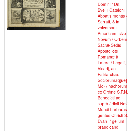
Domini / Dn.
Bvellii Cataloni
Abbatis montis /
Serrati, & in
vniversam
Americam, sive
Novum / Orbem
Sacræ Sedis
Apostolicæ
Romanæ â
Latere / Legati,
Vicarij, ac
Patriarchæ:
Sociorumâq[ue]
Mo- / nachorum
ex Ordine S.P.N.
Benedicti ad
suprà / dicti Novi
Mundi barbaras
gentes Christi S.
Evan- / gelium
praedicandi