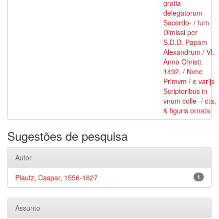
gratia
delegatorum
Sacerdo- / tum
Dimissi per
S.D.D. Papam
Alexandrum / VI.
Anno Christi.
1492. / Nvnc
Primvm / e varijs
Scriptoribus in
vnum colle- / cta,
& figuris ornata
Sugestões de pesquisa
Autor
Plautz, Caspar, 1556-1627
1
Assunto