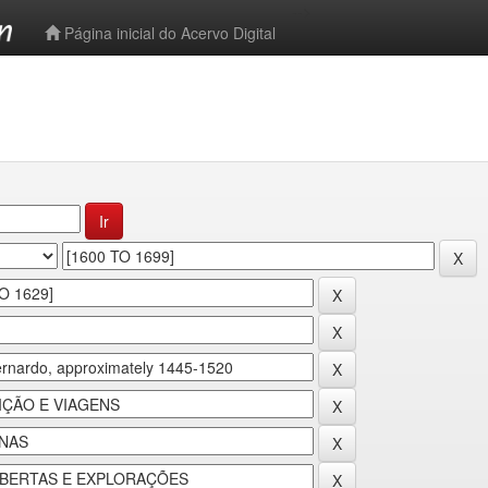
-->
Página inicial do Acervo Digital