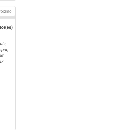
róximo
tor(es)
utz,
spar,
56-
27