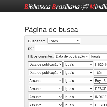
Skip
navigation
Página de busca
Buscar em:
por
Filtros correntes: