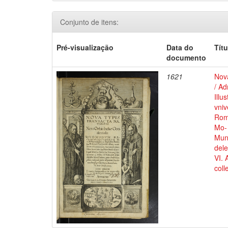
Conjunto de itens:
Pré-visualização
Data do
Títu
documento
1621
Nova
/ Ad
Illu
vni
Roma
Mo- 
Mund
del
VI. 
coll