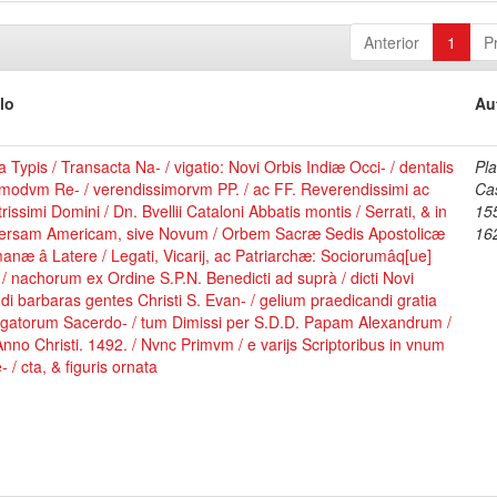
Anterior
1
P
lo
Au
 Typis / Transacta Na- / vigatio: Novi Orbis Indiæ Occi- / dentalis
Pla
modvm Re- / verendissimorvm PP. / ac FF. Reverendissimi ac
Ca
strissimi Domini / Dn. Bvellii Cataloni Abbatis montis / Serrati, & in
15
versam Americam, sive Novum / Orbem Sacræ Sedis Apostolicæ
16
næ â Latere / Legati, Vicarij, ac Patriarchæ: Sociorumâq[ue]
/ nachorum ex Ordine S.P.N. Benedicti ad suprà / dicti Novi
i barbaras gentes Christi S. Evan- / gelium praedicandi gratia
egatorum Sacerdo- / tum Dimissi per S.D.D. Papam Alexandrum /
Anno Christi. 1492. / Nvnc Primvm / e varijs Scriptoribus in vnum
e- / cta, & figuris ornata