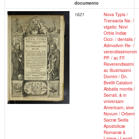
documento
1621
Nova Typis /
Transacta Na- /
vigatio: Novi
Orbis Indiæ
Occi- / dentalis /
Admodvm Re- /
verendissimorvm
PP. / ac FF.
Reverendissimi
ac Illustrissimi
Domini / Dn.
Bvellii Cataloni
Abbatis montis /
Serrati, & in
vniversam
Americam, sive
Novum / Orbem
Sacræ Sedis
Apostolicæ
Romanæ â
Latere / Legati,