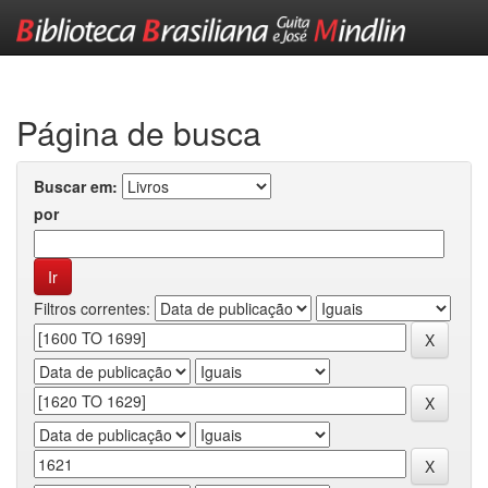
Skip
navigation
Página de busca
Buscar em:
por
Filtros correntes: