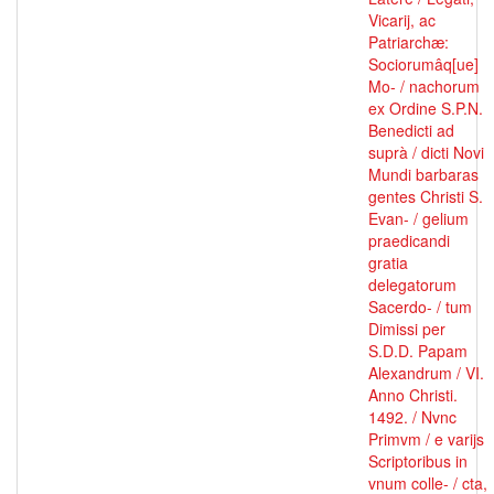
Vicarij, ac
Patriarchæ:
Sociorumâq[ue]
Mo- / nachorum
ex Ordine S.P.N.
Benedicti ad
suprà / dicti Novi
Mundi barbaras
gentes Christi S.
Evan- / gelium
praedicandi
gratia
delegatorum
Sacerdo- / tum
Dimissi per
S.D.D. Papam
Alexandrum / VI.
Anno Christi.
1492. / Nvnc
Primvm / e varijs
Scriptoribus in
vnum colle- / cta,