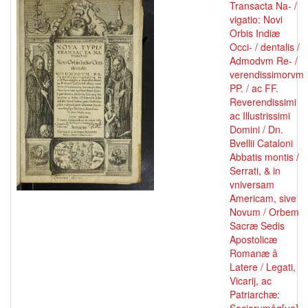
Transacta Na- /
vigatio: Novi
Orbis Indiæ
Occi- / dentalis /
Admodvm Re- /
verendissimorvm
PP. / ac FF.
Reverendissimi
ac Illustrissimi
Domini / Dn.
Bvellii Cataloni
Abbatis montis /
Serrati, & in
vniversam
Americam, sive
Novum / Orbem
Sacræ Sedis
Apostolicæ
Romanæ â
Latere / Legati,
Vicarij, ac
Patriarchæ: