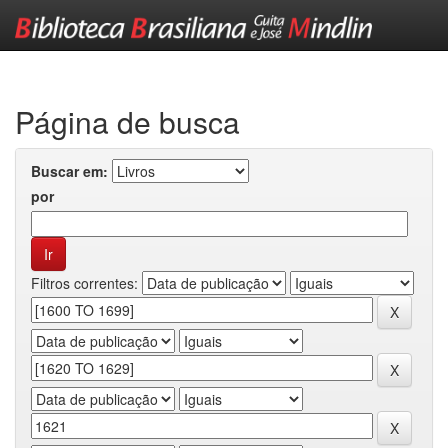
Skip
navigation
Página de busca
Buscar em:
por
Filtros correntes: