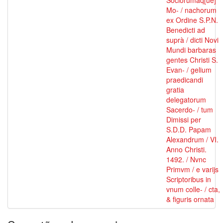
Sociorumâq[ue]
Mo- / nachorum
ex Ordine S.P.N.
Benedicti ad
suprà / dicti Novi
Mundi barbaras
gentes Christi S.
Evan- / gelium
praedicandi
gratia
delegatorum
Sacerdo- / tum
Dimissi per
S.D.D. Papam
Alexandrum / VI.
Anno Christi.
1492. / Nvnc
Primvm / e varijs
Scriptoribus in
vnum colle- / cta,
& figuris ornata