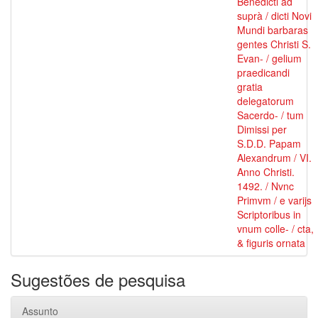
Benedicti ad
suprà / dicti Novi
Mundi barbaras
gentes Christi S.
Evan- / gelium
praedicandi
gratia
delegatorum
Sacerdo- / tum
Dimissi per
S.D.D. Papam
Alexandrum / VI.
Anno Christi.
1492. / Nvnc
Primvm / e varijs
Scriptoribus in
vnum colle- / cta,
& figuris ornata
Sugestões de pesquisa
Assunto