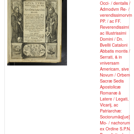
Occi- / dentalis /
Admodvm Re- /
verendissimorvm
PP. / ac FF.
Reverendissimi
ac Illustrissimi
Domini / Dn.
Bvellii Cataloni
Abbatis montis /
Serrati, & in
vniversam
Americam, sive
Novum / Orbem
Sacræ Sedis
Apostolicæ
Romanæ â
Latere / Legati,
Vicarij, ac
Patriarchæ:
Sociorumâq[ue]
Mo- / nachorum
ex Ordine S.P.N.