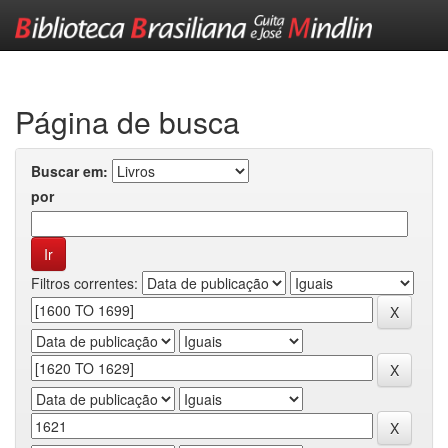
Skip
navigation
Página de busca
Buscar em:
por
Filtros correntes: