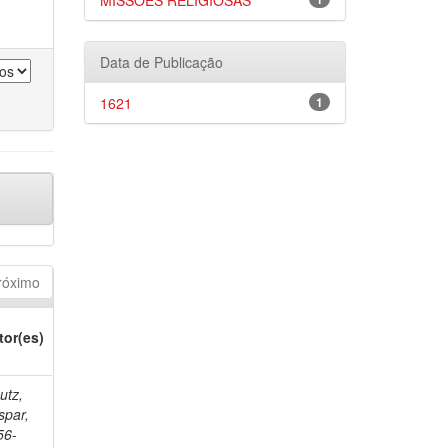
MISSÕES RELIGIOSAS
Data de Publicação
1621
1
róximo
tor(es)
utz,
spar,
56-