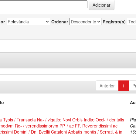
por
Ordenar
Registro(s)
Anterior
1
P
lo
Au
 Typis / Transacta Na- / vigatio: Novi Orbis Indiæ Occi- / dentalis
Pla
modvm Re- / verendissimorvm PP. / ac FF. Reverendissimi ac
Ca
strissimi Domini / Dn. Bvellii Cataloni Abbatis montis / Serrati, & in
15