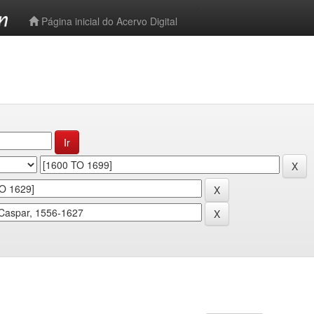
-->
Página inicial do Acervo Digital