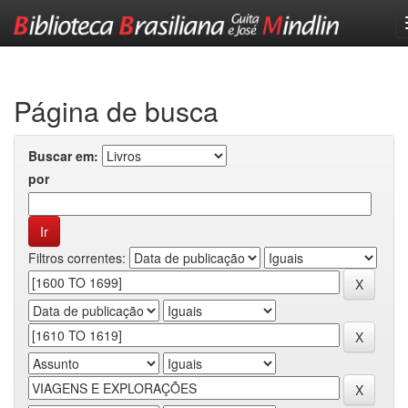
Skip
navigation
Página de busca
Buscar em:
por
Filtros correntes: