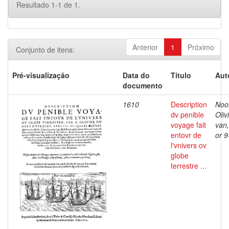
Resultado 1-1 de 1.
Anterior
1
Próximo
Conjunto de itens:
Pré-visualização
Data do
Título
Aut
documento
1610
Description
Noor
dv penible
Oliv
voyage fait
van
entovr de
or 
l'vnivers ov
globe
terrestre ...