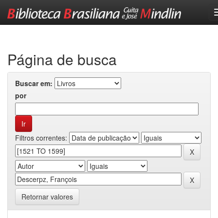
Skip
navigation
Página de busca
Buscar em:
por
Filtros correntes:
Retornar valores