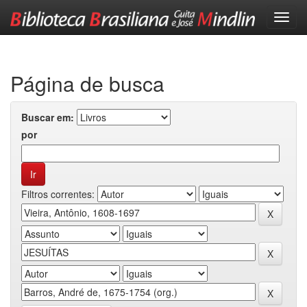
Skip
navigation
Página de busca
Buscar em:
por
Filtros correntes: