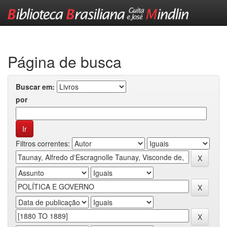
Skip
navigation
Página de busca
Buscar em:
por
Filtros correntes: