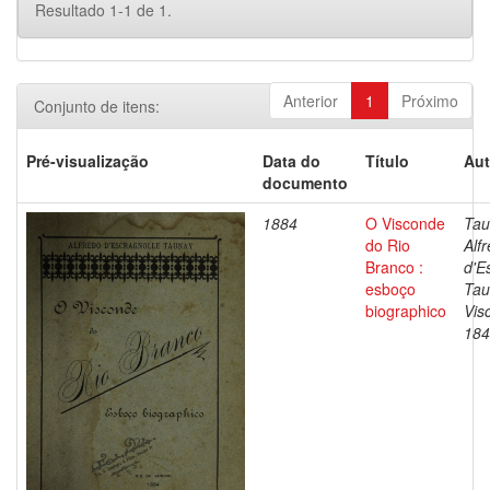
Resultado 1-1 de 1.
Anterior
1
Próximo
Conjunto de itens:
Pré-visualização
Data do
Título
Aut
documento
1884
O Visconde
Tau
do Rio
Alf
Branco :
d'E
esboço
Tau
biographico
Vis
184