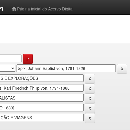
-->
Página inicial do Acervo Digital