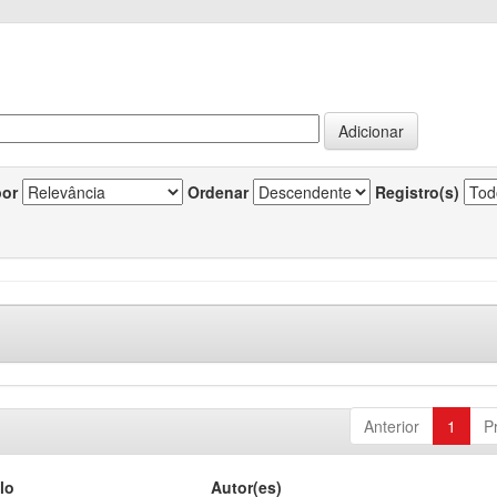
por
Ordenar
Registro(s)
Anterior
1
P
lo
Autor(es)