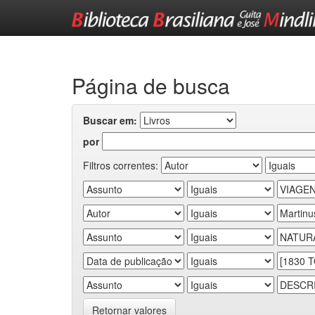
Skip
navigation
Página de busca
Buscar em:
por
Filtros correntes:
Retornar valores