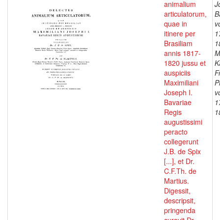
animalium
J
articulatorum,
B
quae in
v
itinere per
1
Brasiliam
1
annis 1817-
M
1820 jussu et
K
auspiciis
F
Maximiliani
P
Joseph I.
v
Bavariae
1
Regis
1
augustissimi
peracto
collegerunt
J.B. de Spix
[...], et Dr.
C.F.Th. de
Martius.
Digessit,
descripsit,
pringenda