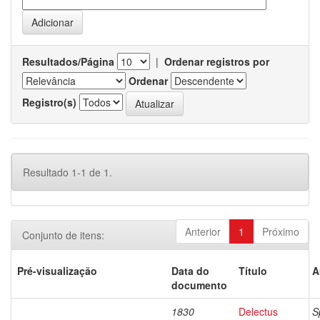
Resultados/Página
|
Ordenar registros por
Ordenar
Registro(s)
Resultado 1-1 de 1.
Anterior
1
Próximo
Conjunto de itens:
Pré-visualização
Data do
Título
A
documento
1830
Delectus
S