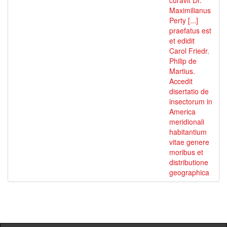
curavit Dr.
Maximilianus
Perty [...]
praefatus est
et edidit
Carol Friedr.
Philip de
Martius.
Accedit
disertatio de
insectorum in
America
meridionali
habitantium
vitae genere
moribus et
distributione
geographica