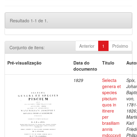
Resultado 1-1 de 1.
Anterior
1
Próximo
Conjunto de itens:
Pré-visualização
Data do
Título
Auto
documento
1829
Selecta
Spix,
genera et
Joha
species
Bapti
piscium
von,
quos in
1781
itinere
1826
per
Marti
brasiliam
Karl
annis
Fried
mdcccxvii
Phili