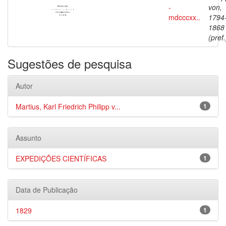
-
von,
mdcccxx..
1794
1868
(pref.
Sugestões de pesquisa
Autor
Martius, Karl Friedrich Philipp v...
1
Assunto
EXPEDIÇÕES CIENTÍFICAS
1
Data de Publicação
1829
1