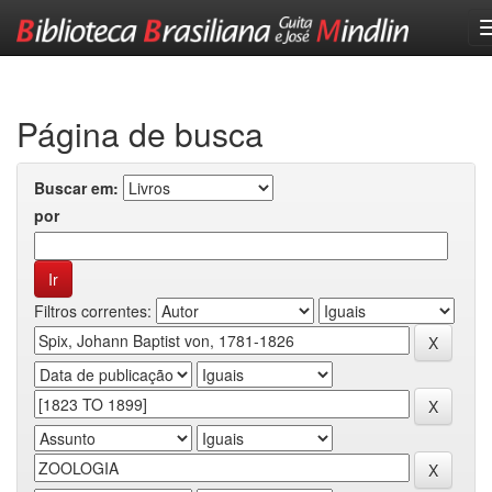
Skip
navigation
Página de busca
Buscar em:
por
Filtros correntes: