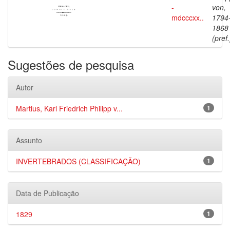
-
von,
mdcccxx..
1794
1868
(pref.
Sugestões de pesquisa
Autor
Martius, Karl Friedrich Philipp v...
1
Assunto
INVERTEBRADOS (CLASSIFICAÇÃO)
1
Data de Publicação
1829
1