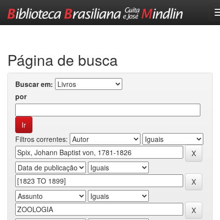
Skip
navigation
Página de busca
Buscar em:
por
Filtros correntes: