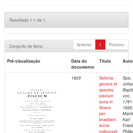
Resultado 1-1 de 1.
Anterior
1
Próximo
Conjunto de itens:
Pré-visualização
Data do
Título
Auto
documento
1829
Selecta
Spix,
genera et
Joha
species
Bapti
piscium
von,
quos in
1781
itinere
1826
per
Marti
brasiliam
Karl
annis
Fried
mdcccxvii
Phili