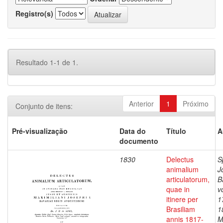
Registro(s)
Resultado 1-1 de 1.
Anterior
1
Próximo
Conjunto de itens:
Pré-visualização
Data do
Título
A
documento
1830
Delectus
S
animalium
J
articulatorum,
B
quae in
v
itinere per
1
Brasiliam
1
annis 1817-
M