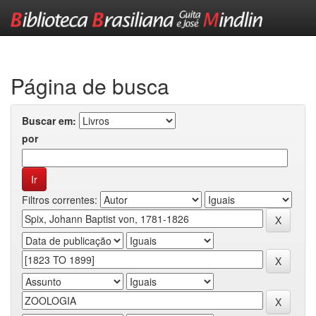
Skip
navigation
Página de busca
Buscar em:
por
Filtros correntes: