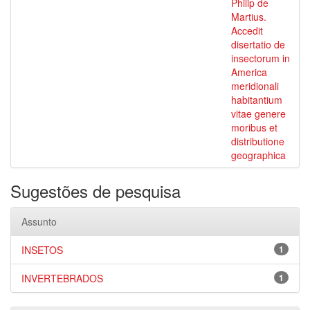
Philip de
Martius.
Accedit
disertatio de
insectorum in
America
meridionali
habitantium
vitae genere
moribus et
distributione
geographica
Sugestões de pesquisa
Assunto
INSETOS
1
INVERTEBRADOS
1