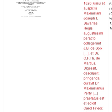
1820 jussu et
K
auspiciis
F
Maximiliani
P
Joseph I.
v
Bavariae
1
Regis
1
augustissimi
peracto
collegerunt
J.B. de Spix
[...], et Dr.
C.F.Th. de
Martius.
Digessit,
descripsit,
pringenda
curavit Dr.
Maximilianus
Perty [...]
praefatus est
et edidit
Carol Friedr.